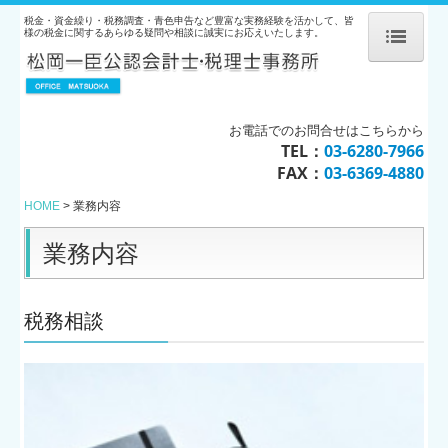
税金・資金繰り・税務調査・青色申告など豊富な実務経験を活かして、皆
様の税金に関するあらゆる疑問や相談に誠実にお応えいたします。
HOME
事務所概要
お電話でのお問合せはこちらから
TEL：
03-6280-7966
業務内容
FAX：
03-6369-4880
料金案内
HOME
業務内容
税務トピックス
業務内容
お問い合わせ
税務相談
税務トピックス
個人情報保護方針
アクセス